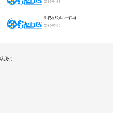
2026-04-28
影视在线第八十四期
2026-03-05
系我们