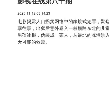
影视在线第八十期
2025-11-12 03:14:23
电影揭露人口拐卖网络中的家族式犯罪，聚焦
孽往事，出狱后意外卷入一桩横跨东北的儿
男孩冰棍，伪装成一家人，从最北的冻港涉
无可能的救赎。