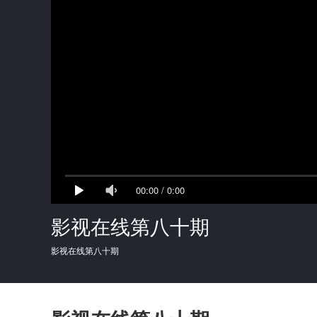
00:00
/
0:00
影视在线第八十期
影视在线第八十期