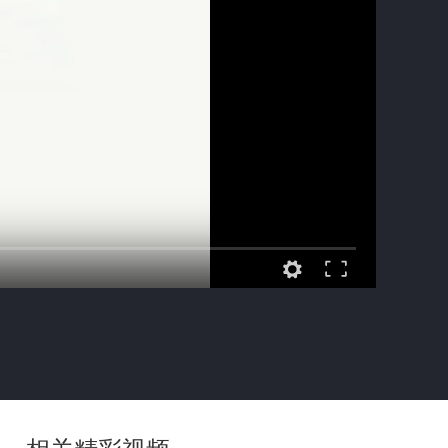
相关精彩视频