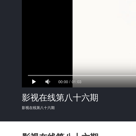
00:00
/
01:03
影视在线第八十六期
影视在线第八十六期