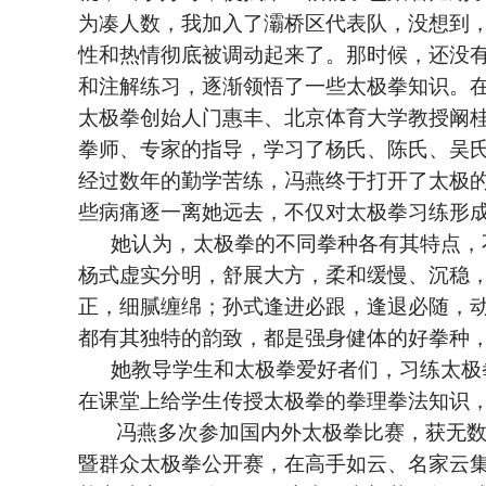
为凑人数，我加入了灞桥区代表队，没想到
性和热情彻底被调动起来了。那时候，还没
和注解练习，逐渐领悟了一些太极拳知识。
太极拳创始人门惠丰、北京体育大学教授阚
拳师、专家的指导，学习了杨氏、陈氏、吴氏
经过数年的勤学苦练，冯燕终于打开了太极的
些病痛逐一离她远去，不仅对太极拳习练形
她认为，太极拳的不同拳种各有其特点，不
杨式虚实分明，舒展大方，柔和缓慢、沉稳
正，细腻缠绵；孙式逢进必跟，逢退必随，
都有其独特的韵致，都是强身健体的好拳种
她教导学生和太极拳爱好者们，习练太极拳
在课堂上给学生传授太极拳的拳理拳法知识
冯燕多次参加国内外太极拳比赛，获无数金
暨群众太极拳公开赛，在高手如云、名家云