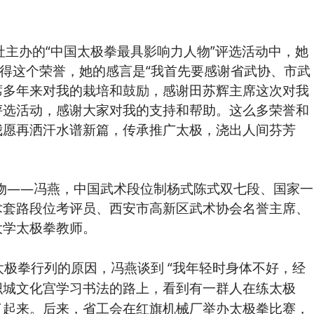
社主办的“中国太极拳最具影响力人物”评选活动中，她
获得这个荣誉，她的感言是“我首先要感谢省武协、市武
席多年来对我的栽培和鼓励，感谢田苏辉主席这次对我
评选活动，感谢大家对我的支持和帮助。这么多荣誉和
我愿再洒汗水谱新篇，传承推广太极，浇出人间芬芳
——冯燕，中国武术段位制杨式陈式双七段、国家一
术套路段位考评员、西安市高新区武术协会名誉主席、
大学太极拳教师。
太极拳行列的原因，冯燕谈到 “我年轻时身体不好，经
织城文化宫学习书法的路上，看到有一群人在练太极
了起来。后来，省工会在红旗机械厂举办太极拳比赛，