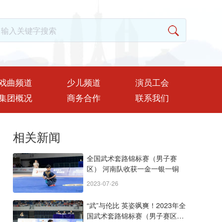
戏曲频道
少儿频道
演员工会
集团概况
商务合作
联系我们
相关新闻
全国武术套路锦标赛（男子赛
区） 河南队收获一金一银一铜
2023-07-26
“武”与伦比 英姿飒爽！2023年全
国武术套路锦标赛（男子赛区）