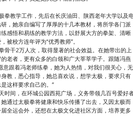
拳教学工作，先后在长庆油田、陕西老年大学以及
钻研，她亲自编写了厚厚的十几本教材，将所学各门派
习练感悟和易练的教学方法，以舒展大方的拳架、清晰
，被校方连年评为“优秀教师”。
骨干2万人次，取得显著的社会效益。在她带出的上
岁的老者，更有众多的白领和广大莘莘学子。跟随冯燕
愿意跟着冯老师练拳，她为人热情，对我们很关心，无
传身教，悉心指导，她总喜欢说，想学太极，要求只有
是这样要求自己的。”
时间，在环城公园西苑广场，义务带领几百号爱好
。她通过太极拳将健康和快乐传播了出去，又因太极而
一届全运会外，还想在太极文化进社区方面，培养更多