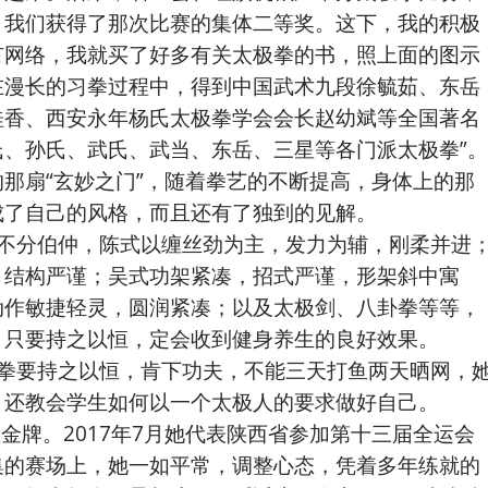
，我们获得了那次比赛的集体二等奖。这下，我的积极
有网络，我就买了好多有关太极拳的书，照上面的图示
在漫长的习拳过程中，得到中国武术九段徐毓茹、东岳
桂香、西安永年杨氏太极拳学会会长赵幼斌等全国著名
、孙氏、武氏、武当、东岳、三星等各门派太极拳”。
那扇“玄妙之门”，随着拳艺的不断提高，身体上的那
成了自己的风格，而且还有了独到的见解。
分伯仲，陈式以缠丝劲为主，发力为辅，刚柔并进
，结构严谨；吴式功架紧凑，招式严谨，形架斜中寓
动作敏捷轻灵，圆润紧凑；以及太极剑、八卦拳等等，
，只要持之以恒，定会收到健身养生的良好效果。
要持之以恒，肯下功夫，不能三天打鱼两天晒网，
，还教会学生如何以一个太极人的要求做好自己。
牌。2017年7月她代表陕西省参加第十三届全运会
集的赛场上，她一如平常，调整心态，凭着多年练就的