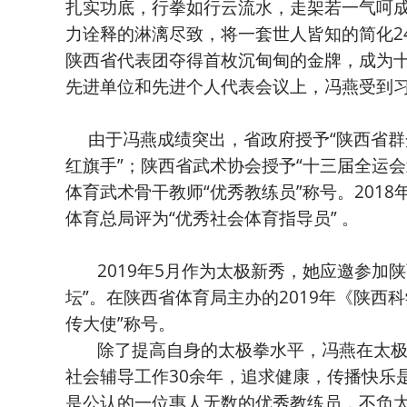
扎实功底，行拳如行云流水，走架若一气呵
力诠释的淋漓尽致，将一套世人皆知的简化24
陕西省代表团夺得首枚沉甸甸的金牌，成为十
先进单位和先进个人代表会议上，冯燕受到
由于冯燕成绩突出，省政府授予“陕西省群众
红旗手”；陕西省武术协会授予“十三届全运
体育武术骨干教师“优秀教练员”称号。201
体育总局评为“优秀社会体育指导员” 。
2019年5月作为太极新秀，她应邀参加陕
坛”。在陕西省体育局主办的2019年《陕西
传大使”称号。
除了提高自身的太极拳水平，冯燕在太极
社会辅导工作30余年，追求健康，传播快乐
是公认的一位惠人无数的优秀教练员，不负